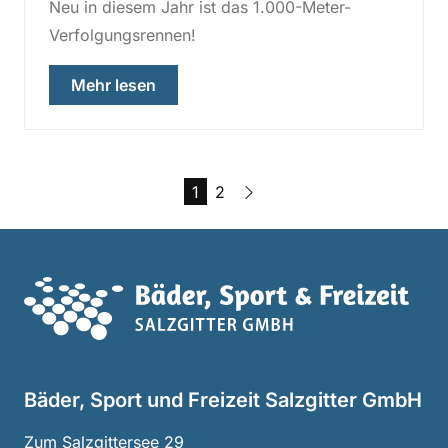
Neu in diesem Jahr ist das 1.000-Meter-
Verfolgungsrennen!
über „Anmeldestart Helios Drachenb
Mehr lesen
Seite
Seite
Nächste Seite
1
2
Haup
Bäder, Sport und Freizeit Salzgitter GmbH
Zum Salzgittersee 29