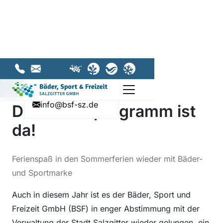
Zum Hauptinhalt springen
Zur Hauptnavigation springen
Lage
Thermalsolbad
Stadtbad
05341 - 839-4432
info@bsf-sz.de
Hauptseite
Eissporthalle
Navigation umsch
05341 - 839-4432
10.06.2026
info@bsf-sz.de
Das Ferienprogramm ist
da!
Ferienspaß in den Sommerferien wieder mit Bäder-
und Sportmarke
Auch in diesem Jahr ist es der Bäder, Sport und
Freizeit GmbH (BSF) in enger Abstimmung mit der
Verwaltung der Stadt Salzgitter wieder gelungen, ein