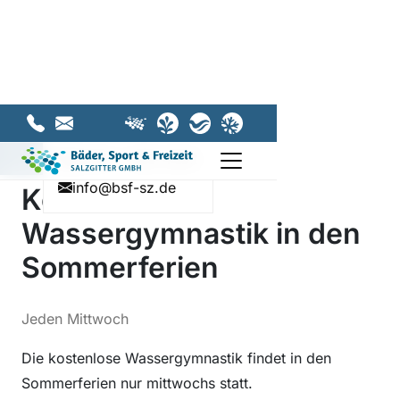
Zum Hauptinhalt springen
Zur Hauptnavigation springen
Lage
Thermalsolbad
Stadtbad
05341 - 839-4432
info@bsf-sz.de
Hauptseite
Eissporthalle
Navigation umsch
05341 - 839-4432
25.06.2026
info@bsf-sz.de
Kostenlose
Wassergymnastik in den
Sommerferien
Jeden Mittwoch
Die kostenlose Wassergymnastik findet in den
Sommerferien nur mittwochs statt.