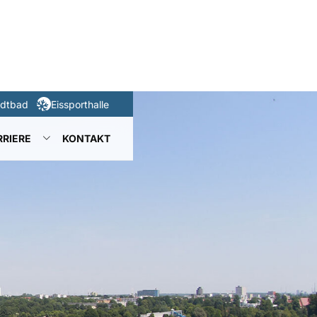
adtbad
Eissporthalle
EIZEIT"
MENÜ FÜR "NEUIGKEITEN"
UNTERMENÜ FÜR "KARRIERE"
RRIERE
KONTAKT