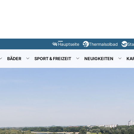
Hauptseite
Thermalsolbad
St
UNTERMENÜ FÜR "ÜBER UNS"
UNTERMENÜ FÜR "BÄDER"
UNTERMENÜ FÜR "SPORT & FR
UNTER
BÄDER
SPORT & FREIZEIT
NEUIGKEITEN
KA