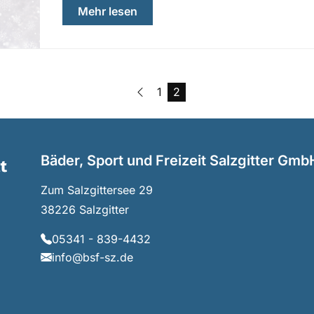
über „Saisonfinale“
Mehr lesen
Vorherige Seite
Seite
Seite
1
2
Bäder, Sport und Freizeit Salzgitter Gmb
Hauptseite Logo
Zum Salzgittersee 29
38226 Salzgitter
05341 - 839-4432
info@bsf-sz.de