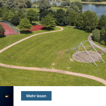
27.12.2026
After X-Mas Party
Am Sonntag, den 27. Dezember steht von 19:00
X-MAS Party an!
über „After X-Mas Party“
Mehr lesen