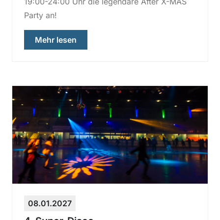
19:00-24:00 Uhr die legendäre After X-MAS
Party an!
über „After X-Mas Party“
Mehr lesen
08.01.2027