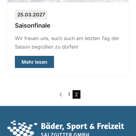
25.03.2027
Saisonfinale
Wir freuen uns, euch auch am letzten Tag der
Saison begrüßen zu dürfen!
über „Saisonfinale“
Mehr lesen
Vorherige Seite
Seite
Seite
1
2
Haup